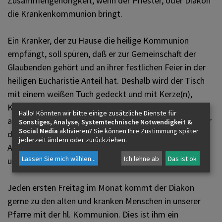
Zusammengehörigkeit, wenn der Priester, oder Diakon
die Krankenkommunion bringt.
Ein Kranker, der zu Hause die heilige Kommunion
empfängt, soll spüren, daß er zur Gemeinschaft der
Glaubenden gehört und an ihrer festlichen Feier in der
heiligen Eucharistie Anteil hat. Deshalb wird der Tisch
mit einem weißen Tuch gedeckt und mit Kerze(n),
Kreuz und Blumen geschmückt. Wenn möglich, sollte
Hallo! Könnten wir bitte einige zusätzliche Dienste für
auch ein Gefäß mit Weihwasser und ein Glas Wasser für
Sonstiges, Analyse, Systemtechnische Notwendigkeit &
Social Media
aktivieren? Sie können Ihre Zustimmung später
den Kranken bereitstehen. Schön ist es, wenn
jederzeit ändern oder zurückziehen.
Angehörige und Mitbewohner an der Feier teilnehmen
Lassen Sie mich wählen
...
Ich lehne ab
Das ist ok
und evtl. auch die heilige Kommunion empfangen.
Jeden ersten Freitag im Monat kommt der Diakon
gerne zu den alten und kranken Menschen in unserer
Pfarre mit der hl. Kommunion. Dies ist ihm ein