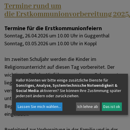
Termine rund um
die Erstkommunionvorbereitung 2025
Termine für die Erstkommunionfeiern
Sonntag, 26.04.2026 um 10.00 Uhr in Guggenthal
Sonntag, 03.05.2026 um 10.00 Uhr in Koppl
Im zweiten Schuljahr werden die Kinder im
Religionsunterricht auf diesen Tag vorbereitet. Der
wichtigste Teil der Hinführung zu diesem Sakrament
Hallo! Könnten wir bitte einige zusätzliche Dienste für
liegt aber bei den Eltern. Bereits bei der Taufe haben sie
Sonstiges, Analyse, Systemtechnische Notwendigkeit &
versprochen, ihr Kind im Glauben zu erziehen, zu
Social Media
aktivieren? Sie können Ihre Zustimmung später
jederzeit ändern oder zurückziehen.
unterstützen und zu begleiten. Die Eltern werden am
Beginn der Vorbereitung zu einem Informationsabend
Lassen Sie mich wählen
...
Ich lehne ab
Das ist ok
eingeladen.
Begleitend zur Vorbereitung in der Familie und in der