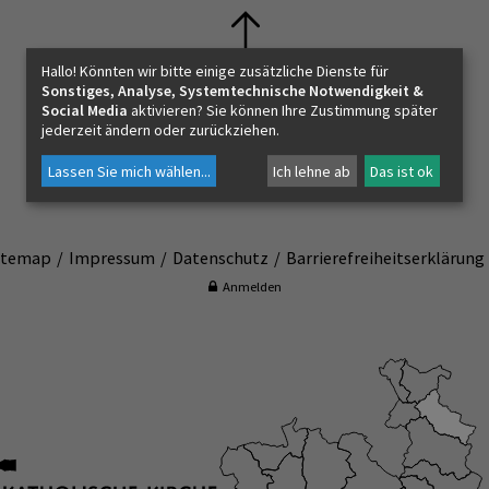
Hallo! Könnten wir bitte einige zusätzliche Dienste für
ON
Sonstiges, Analyse, Systemtechnische Notwendigkeit &
Social Media
aktivieren? Sie können Ihre Zustimmung später
Pfarramt Koppl Guggenthal
jederzeit ändern oder zurückziehen.
Poschensteinweg 4
Lassen Sie mich wählen
...
Ich lehne ab
Das ist ok
5321 Koppl b. Salzburg
itemap
Impressum
Datenschutz
Barrierefreiheitserklärung
Anmelden