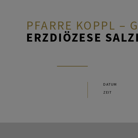
PFARRE KOPPL –
ERZDIÖZESE SAL
ÜBER UNS
GOTTEDIENSTORDNUNG
DATUM
ZEIT
GLAUBEN & FEIERN
ARBEITSKREISE