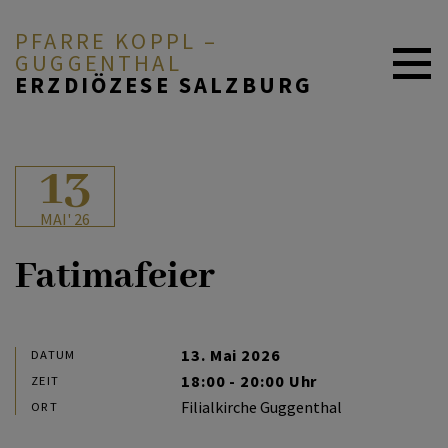
PFARRE KOPPL –
GUGGENTHAL
ERZDIÖZESE SALZBURG
ÜBER UNS
13
MAI' 26
GOTTEDIENSTORDNUNG
Fatimafeier
GLAUBEN & FEIERN
13. Mai 2026
DATUM
18:00 - 20:00 Uhr
ZEIT
ARBEITSKREISE
Filialkirche Guggenthal
ORT