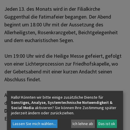
PFARRBRIEF
Jeden 13. des Monats wird in der Filialkirche
Guggenthal die Fatimafeier begangen. Der Abend
beginnt um 18:00 Uhr mit der Aussetzung des
ZUKUNFT FÜR DEN LIBANON
Allerheiligsten, Rosenkranzgebet, Beichtgelegenheit
und dem eucharistischen Segen.
KIRCHE AM WEG
Um 19:00 Uhr wird die Heilige Messe gefeiert, gefolgt
von einer Lichterprozession zur Friedhofskapelle, wo
der Gebetsabend mit einer kurzen Andacht seinen
Abschluss findet.
Alle Gläubigen sind herzlich eingeladen, ihre Anliegen
Hallo! Könnten wir bitte einige zusätzliche Dienste für
der Gottesmutter im Gebet anzuvertrauen.
Sonstiges, Analyse, Systemtechnische Notwendigkeit &
Social Media
aktivieren? Sie können Ihre Zustimmung später
Dies ist ein wiederholt stattfindender Termin.
jederzeit ändern oder zurückziehen.
Es gibt nach diesem Termin keine weiteren Termine.
Lassen Sie mich wählen
...
Ich lehne ab
Das ist ok