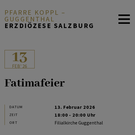
PFARRE KOPPL –
GUGGENTHAL
ERZDIÖZESE SALZBURG
ÜBER UNS
13
FEB' 26
GOTTEDIENSTORDNUNG
Fatimafeier
GLAUBEN & FEIERN
13. Februar 2026
DATUM
18:00 - 20:00 Uhr
ZEIT
ARBEITSKREISE
Filialkirche Guggenthal
ORT