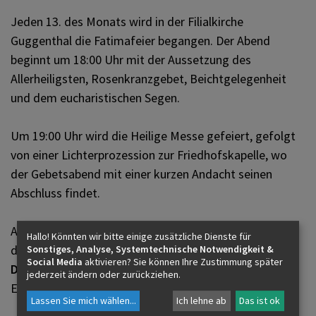
PFARRBRIEF
Jeden 13. des Monats wird in der Filialkirche
Guggenthal die Fatimafeier begangen. Der Abend
beginnt um 18:00 Uhr mit der Aussetzung des
ZUKUNFT FÜR DEN LIBANON
Allerheiligsten, Rosenkranzgebet, Beichtgelegenheit
und dem eucharistischen Segen.
KIRCHE AM WEG
Um 19:00 Uhr wird die Heilige Messe gefeiert, gefolgt
von einer Lichterprozession zur Friedhofskapelle, wo
der Gebetsabend mit einer kurzen Andacht seinen
Abschluss findet.
Alle Gläubigen sind herzlich eingeladen, ihre Anliegen
Hallo! Könnten wir bitte einige zusätzliche Dienste für
der Gottesmutter im Gebet anzuvertrauen.
Sonstiges, Analyse, Systemtechnische Notwendigkeit &
Social Media
aktivieren? Sie können Ihre Zustimmung später
Dies ist ein wiederholt stattfindender Termin.
jederzeit ändern oder zurückziehen.
Es gibt nach diesem Termin keine weiteren Termine.
Lassen Sie mich wählen
...
Ich lehne ab
Das ist ok