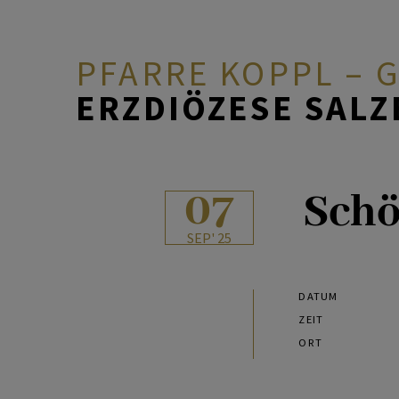
PFARRE KOPPL –
ERZDIÖZESE SAL
ÜBER UNS
07
Schö
GOTTEDIENSTORDNUNG
SEP' 25
GLAUBEN & FEIERN
DATUM
ZEIT
ORT
ARBEITSKREISE