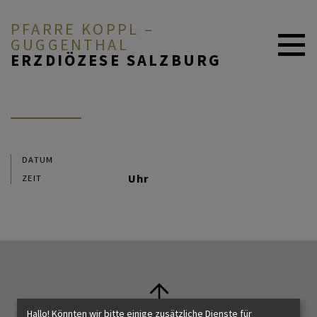
PFARRE KOPPL –
GUGGENTHAL
ERZDIÖZESE SALZBURG
ÜBER UNS
GOTTEDIENSTORDNUNG
DATUM
Uhr
ZEIT
GLAUBEN & FEIERN
ARBEITSKREISE
Hallo! Könnten wir bitte einige zusätzliche Dienste für