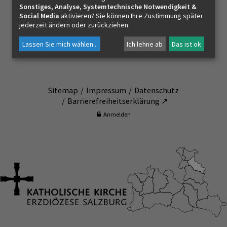
PFARRBRIEF
Sonstiges, Analyse, Systemtechnische Notwendigkeit &
Social Media
aktivieren? Sie können Ihre Zustimmung später
Pfarramt Koppl Guggenthal
jederzeit ändern oder zurückziehen.
Poschensteinweg 4
Lassen Sie mich wählen
...
Ich lehne ab
Das ist ok
ZUKUNFT FÜR DEN LIBANON
5321 Koppl b. Salzburg
KIRCHE AM WEG
Sitemap
Impressum
Datenschutz
Barrierefreiheitserklärung ↗
Anmelden