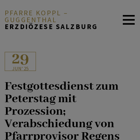
PFARRE KOPPL –
GUGGENTHAL
ERZDIÖZESE SALZBURG
ÜBER UNS
29
JUN' 25
GOTTEDIENSTORDNUNG
Festgottesdienst zum
Peterstag mit
GLAUBEN & FEIERN
Prozession;
Verabschiedung von
ARBEITSKREISE
Pfarrprovisor Regens