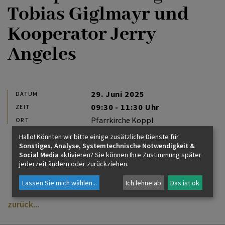
PFARRBRIEF
Tobias Giglmayr und
Kooperator Jerry
ZUKUNFT FÜR DEN LIBANON
Angeles
KIRCHE AM WEG
29. Juni 2025
DATUM
09:30 - 11:30 Uhr
ZEIT
Pfarrkirche Koppl
ORT
Hallo! Könnten wir bitte einige zusätzliche Dienste für
Sonstiges, Analyse, Systemtechnische Notwendigkeit &
Social Media
aktivieren? Sie können Ihre Zustimmung später
jederzeit ändern oder zurückziehen.
Lassen Sie mich wählen
...
Ich lehne ab
Das ist ok
zurück