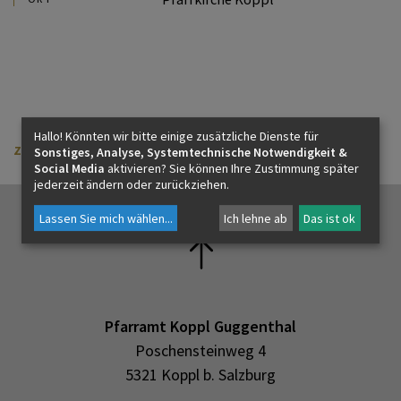
PFARRBRIEF
ZUKUNFT FÜR DEN LIBANON
Hallo! Könnten wir bitte einige zusätzliche Dienste für
zurück
KIRCHE AM WEG
Sonstiges, Analyse, Systemtechnische Notwendigkeit &
Social Media
aktivieren? Sie können Ihre Zustimmung später
jederzeit ändern oder zurückziehen.
Lassen Sie mich wählen
...
Ich lehne ab
Das ist ok
Pfarramt Koppl Guggenthal
Poschensteinweg 4
5321 Koppl b. Salzburg