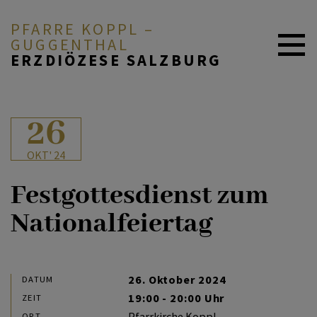
PFARRE KOPPL –
GUGGENTHAL
ERZDIÖZESE SALZBURG
ÜBER UNS
26
OKT' 24
GOTTEDIENSTORDNUNG
Festgottesdienst zum
Nationalfeiertag
GLAUBEN & FEIERN
ARBEITSKREISE
26. Oktober 2024
DATUM
19:00 - 20:00 Uhr
ZEIT
Pfarrkirche Koppl
ORT